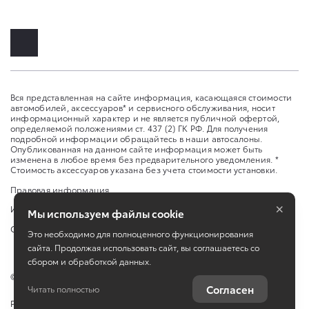
Вся представленная на сайте информация, касающаяся стоимости
автомобилей, аксессуаров* и сервисного обслуживания, носит
информационный характер и не является публичной офертой,
определяемой положениями ст. 437 (2) ГК РФ. Для получения
подробной информации обращайтесь в наши автосалоны.
Опубликованная на данном сайте информация может быть
изменена в любое время без предварительного уведомления. *
Стоимость аксессуаров указана без учета стоимости установки.
Правовая информация
×
Изменить настройку cookies
Мы используем файлы cookie
Сбросить cookie
Это необходимо для полноценного функционирования
сайта. Продолжая использовать сайт, вы соглашаетесь со
сбором и обработкой данных.
©
2026
ООО «Самара Юг Авто»
Согласен
Читать полностью
Работает на технологиях
TradeDealer