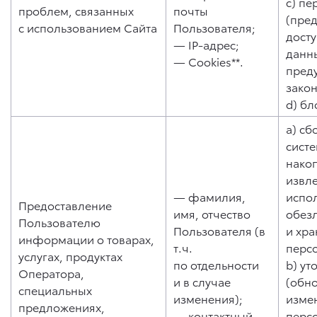
c) пе
проблем, связанных
почты
(пре
с использованием Сайта
Пользователя;
дост
— IP-адрес;
данны
— Cookies**.
пред
зако
d) бл
a) сб
систе
нако
извл
— фамилия,
испо
Предоставление
имя, отчество
обез
Пользователю
Пользователя (в
и хр
информации о товарах,
т.ч.
перс
услугах, продуктах
по отдельности
b) ут
Оператора,
и в случае
(обн
специальных
изменения);
изме
предложениях,
— контактный
перс