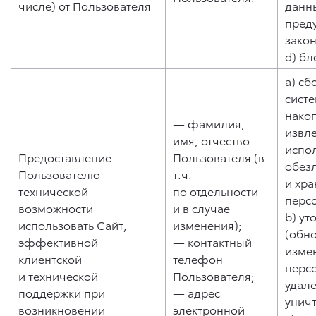
числе) от Пользователя
данны
пред
зако
d) бл
a) сб
систе
нако
— фамилия,
извл
имя, отчество
испо
Предоставление
Пользователя (в
обез
Пользователю
т.ч.
и хр
технической
по отдельности
перс
возможности
и в случае
b) ут
использовать Сайт,
изменения);
(обн
эффективной
— контактный
изме
клиентской
телефон
перс
и технической
Пользователя;
удале
поддержки при
— адрес
унич
возникновении
электронной