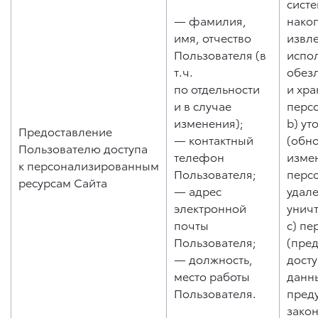
систе
— фамилия,
нако
имя, отчество
извл
Пользователя (в
испо
т.ч.
обез
по отдельности
и хр
и в случае
перс
изменения);
b) ут
Предоставление
— контактный
(обн
Пользователю доступа
телефон
изме
к персонализированным
Пользователя;
перс
ресурсам Сайта
— адрес
удале
электронной
унич
почты
c) пе
Пользователя;
(пре
— должность,
дост
место работы
данны
Пользователя.
пред
зако