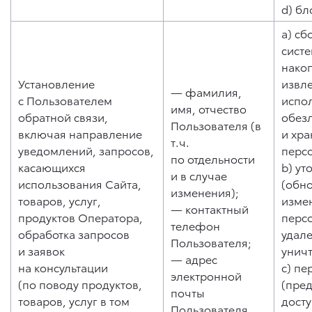
d) бл
a) сб
систе
нако
Установление
извл
— фамилия,
с Пользователем
испо
имя, отчество
обратной связи,
обез
Пользователя (в
включая направление
и хр
т.ч.
уведомлений, запросов,
перс
по отдельности
касающихся
b) ут
и в случае
использования Сайта,
(обн
изменения);
товаров, услуг,
изме
— контактный
продуктов Оператора,
перс
телефон
обработка запросов
удале
Пользователя;
и заявок
унич
— адрес
на консультации
c) пе
электронной
(по поводу продуктов,
(пре
почты
товаров, услуг в том
дост
Пользователя.