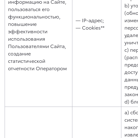
информацию на Сайте,
b) ут
пользоваться его
(обн
функциональностью,
— IP-адрес;
изме
повышение
— Cookies**
перс
эффективности
удале
использования
унич
Пользователями Сайта,
c) пе
создание
(рас
статистической
пред
отчетности Оператором
дост
данны
пред
зако
d) бл
a) сб
систе
нако
извл