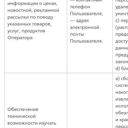
информации о ценах,
телефон
удале
новостной, рекламной
Пользователя;
унич
рассылки по поводу
— адрес
c) пе
указанных товаров,
электронной
(рас
услуг, продуктов
почты
пред
Оператора
Пользователя.
дост
данны
пред
зако
d) бл
a) сб
систе
нако
извл
испо
Обеспечение
обез
технической
и хр
возможности изучать
перс