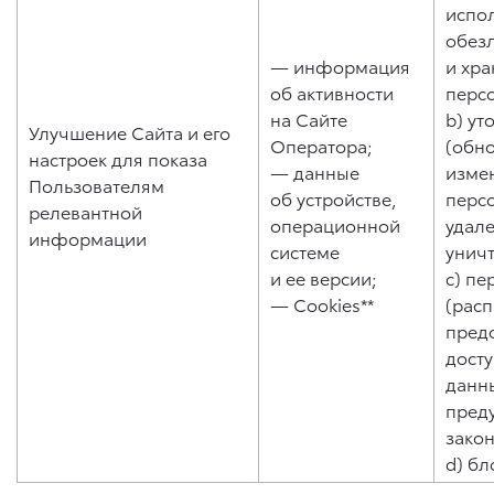
испо
обез
— информация
и хр
об активности
перс
на Сайте
b) ут
Улучшение Сайта и его
Оператора;
(обн
настроек для показа
— данные
изме
Пользователям
об устройстве,
перс
релевантной
операционной
удале
информации
системе
унич
и ее версии;
c) пе
— Cookies**
(рас
пред
дост
данны
пред
зако
d) бл