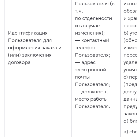
Пользователя (в
испо
т.ч.
обез
по отдельности
и хр
и в случае
перс
Идентификация
изменения);
b) ут
Пользователя для
— контактный
(обн
оформления заказа и
телефон
изме
(или) заключения
Пользователя;
перс
договора
— адрес
удале
электронной
унич
почты
c) пе
Пользователя;
(пре
— должность,
дост
место работы
данны
Пользователя.
пред
зако
d) бл
a) сб