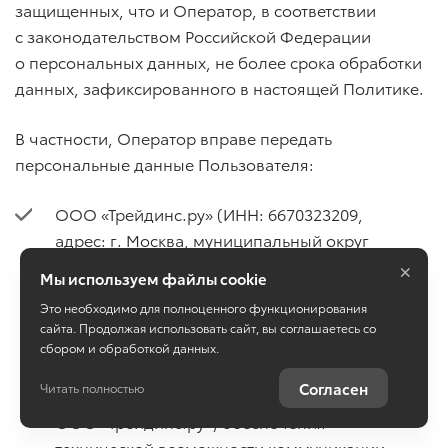
защищенных, что и Оператор, в соответствии
с законодательством Российской Федерации
о персональных данных, не более срока обработки
данных, зафиксированного в настоящей Политике.
В частности, Оператор вправе передать
персональные данные Пользователя:
ООО «Трейдинс.ру» (ИНН: 6670323209,
адрес: г. Москва, муниципальный округ
×
Можайский вн.тер. г., тер. Сколково
Мы используем файлы cookie
инновационного центра, Большой б-р,
Это необходимо для полноценного функционирования
д. 42, стр. 1, ЭТАЖ -1, ПОМЕЩ. 150 РМ4)
сайта. Продолжая использовать сайт, вы соглашаетесь со
в целях технической поддержки Сайта,
сбором и обработкой данных.
функционально совмещенного
Согласен
Читать полностью
с программным обеспечением
ООО «Трейдинс.ру», обеспечения
технической возможности коммуникации