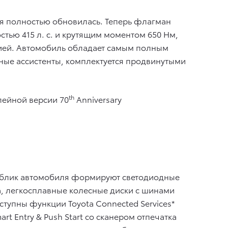
ая полностью обновилась. Теперь флагман
ью 415 л. с. и крутящим моментом 650 Нм,
сией. Автомобиль обладает самым полным
ые ассистенты, комплектуется продвинутыми
th
лейной версии 70
Anniversary
й облик автомобиля формируют светодиодные
а, легкосплавные колесные диски с шинами
ступны функции Toyota Connected Services*
rt Entry & Push Start со сканером отпечатка