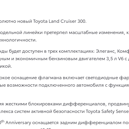
олютно новый Toyota Land Cruiser 300.
дельной линейки претерпел масштабные изменения, ко
ехнологичности.
нды будет доступен в трех комплектациях: Элеганс, Ко
ным и экономичным бензиновым двигателем 3,5 л V6 с 
икой.
окое оснащение флагмана включает светодиодные фары
вые возможности подключенного автомобиля с функциями
емя жесткими блокировками дифференциалов, продвин
екса систем активной безопасности Toyota Safety Sens
th
0
Anniversary оснащается задним дифференциалом по