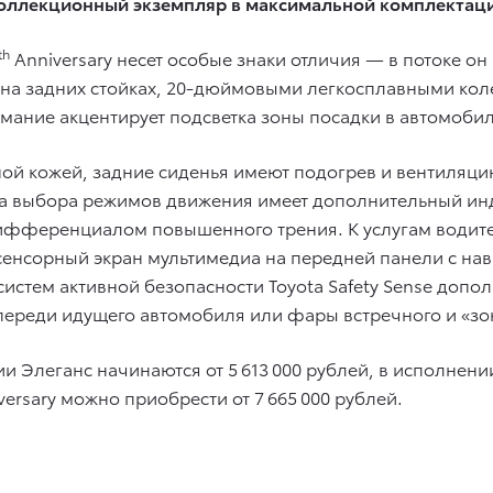
оллекционный экземпляр в максимальной комплектац
th
Anniversary несет особые знаки отличия — в потоке о
 на задних стойках, 20-дюймовыми легкосплавными ко
имание акцентирует подсветка зоны посадки в автомоби
ной кожей, задние сиденья имеют подогрев и вентиляци
ма выбора режимов движения имеет дополнительный и
дифференциалом повышенного трения. К услугам водит
енсорный экран мультимедиа на передней панели с нав
 систем активной безопасности Toyota Safety Sense доп
переди идущего автомобиля или фары встречного и «зон
ии Элеганс начинаются от 5 613 000 рублей, в исполнени
ersary можно приобрести от 7 665 000 рублей.