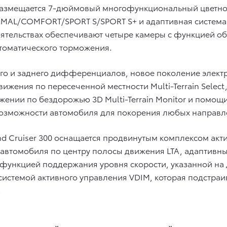
размещается 7-дюймовый многофункциональный цветной 
AL/COMFORT/SPORT S/SPORT S+ и адаптивная система р
ятельствах обеспечивают четыре камеры c функцией обз
томатического торможения.
го и заднего дифференциалов, новое поколение электр
ижения по пересеченной местности Multi-Terrain Select
ижении по бездорожью 3D Multi-Terrain Monitor и помо
 возможности автомобиля для покорения любых направл
d Cruiser 300 оснащается продвинутым комплексом актив
 автомобиля по центру полосы движения LTA, адаптивн
функцией поддержания уровня скорости, указанной на 
истемой активного управления VDIM, которая подстраи
.