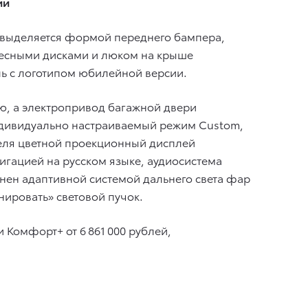
ии
н выделяется формой переднего бампера,
лесными дисками и люком на крыше
ль с логотипом юбилейной версии.
ю, а электропривод багажной двери
ндивидуально настраиваемый режим Custom,
еля цветной проекционный дисплей
игацией на русском языке, аудиосистема
олнен адаптивной системой дальнего света фар
ировать» световой пучок.
и Комфорт+ от 6 861 000 рублей,