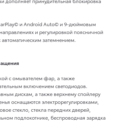
чи дополняет принудительная блокировка
arPlay© и Android Auto© и 9-дюймовым
 направлениях и регулировкой поясничной
 с автоматическим затемнением.
нащения
ой с омывателем фар, а также
вательным включением светодиодов.
вным дискам, а также верхнему спойлеру
иденья оснащаются электрорегулировками,
ое стекло, стекла передних дверей,
льном подлокотнике, беспроводная зарядка