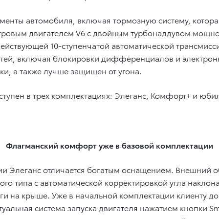
ементы автомобиля, включая тормозную систему, котор
ровым двигателем V6 с двойным турбонаддувом мощност
действующей 10-ступенчатой автоматической трансмис
тей, включая блокировки дифференциалов и электронн
ки, а также лучше защищен от угона.
оступен в трех комплектациях: Элеганс, Комфорт+ и юби
Флагманский комфорт уже в базовой комплектации
тации Элеганс отличается богатым оснащением. Внешни
го типа с автоматической корректировкой угла наклон
ги на крыше. Уже в начальной комплектации клиенту до
ктуальная система запуска двигателя нажатием кнопки Sma