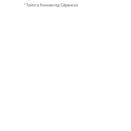
* Тойота Коннектед Сёрвисез