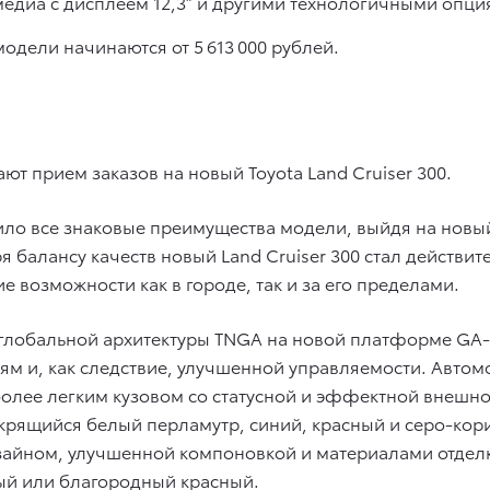
едиа с дисплеем 12,3″ и другими технологичными опци
одели начинаются от 5 613 000 рублей.
т прием заказов на новый Toyota Land Cruiser 300.
ло все знаковые преимущества модели, выйдя на новый
я балансу качеств новый Land Cruiser 300 стал действ
возможности как в городе, так и за его пределами.
м глобальной архитектуры TNGA на новой платформе GA-
ям и, как следствие, улучшенной управляемости. Авто
олее легким кузовом со статусной и эффектной внешно
крящийся белый перламутр, синий, красный и серо-корич
айном, улучшенной компоновкой и материалами отделк
ый или благородный красный.