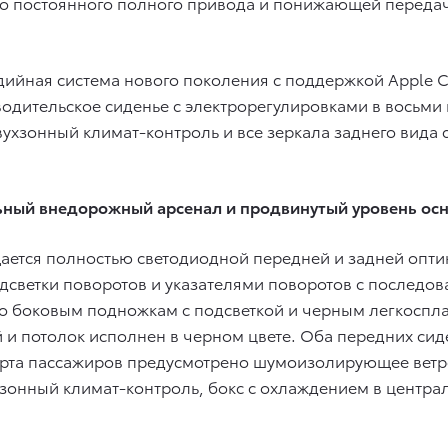
мо постоянного полного привода и понижающей переда
ийная система нового поколения с поддержкой Apple C
водительское сиденье с электрорегулировками в восьми
вухзонный климат-контроль и все зеркала заднего вида
ьный внедорожный арсенал и продвинутый уровень ос
ется полностью светодиодной передней и задней оптик
светки поворотов и указателями поворотов с последо
по боковым подножкам с подсветкой и черным легкоспла
ей и потолок исполнен в черном цвете. Оба передних с
рта пассажиров предусмотрено шумоизолирующее ветров
зонный климат-контроль, бокс с охлаждением в центра