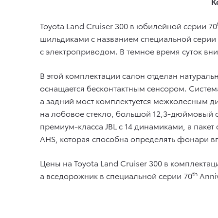
К
Toyota Land Cruiser 300 в юбилейной серии 70
шильдиками с названием специальной серии
с электроприводом. В темное время суток вн
В этой комплектации салон отделан натураль
оснащается бесконтактным сенсором. Систе
а задний мост комплектуется межколесным 
на лобовое стекло, большой 12,3-дюймовый с
премиум-класса JBL с 14 динамиками, а пакет
AHS, которая способна определять фонари в
Цены на Toyota Land Cruiser 300 в комплектац
th
а вседорожник в специальной серии 70
Anniv