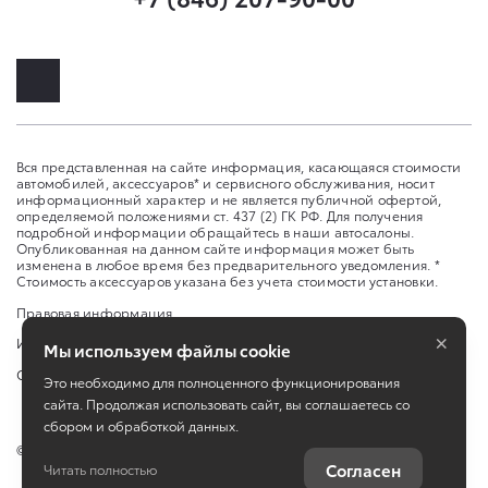
Вся представленная на сайте информация, касающаяся стоимости
автомобилей, аксессуаров* и сервисного обслуживания, носит
информационный характер и не является публичной офертой,
определяемой положениями ст. 437 (2) ГК РФ. Для получения
подробной информации обращайтесь в наши автосалоны.
Опубликованная на данном сайте информация может быть
изменена в любое время без предварительного уведомления. *
Стоимость аксессуаров указана без учета стоимости установки.
Правовая информация
×
Изменить настройку cookies
Мы используем файлы cookie
Сбросить cookie
Это необходимо для полноценного функционирования
сайта. Продолжая использовать сайт, вы соглашаетесь со
сбором и обработкой данных.
©
2026
ООО «Самара Юг Авто»
Согласен
Читать полностью