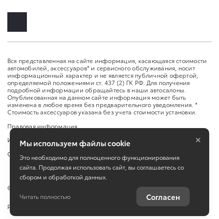
Вся представленная на сайте информация, касающаяся стоимости
автомобилей, аксессуаров* и сервисного обслуживания, носит
информационный характер и не является публичной офертой,
определяемой положениями ст. 437 (2) ГК РФ. Для получения
подробной информации обращайтесь в наши автосалоны.
Опубликованная на данном сайте информация может быть
изменена в любое время без предварительного уведомления. *
Стоимость аксессуаров указана без учета стоимости установки.
Правовая информация
×
Изменить настройку cookies
Мы используем файлы cookie
Сбросить cookie
Это необходимо для полноценного функционирования
сайта. Продолжая использовать сайт, вы соглашаетесь со
сбором и обработкой данных.
©
2026
ООО «Самара Юг Авто»
Согласен
Читать полностью
Работает на технологиях
TradeDealer