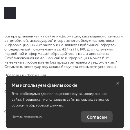
Вся представленная на сайте информация, касающаяся стоимости
автомобилей, аксессуаров* и сервисного обслуживания, носит
информационный характер и не является публичной офертой,
определяемой положениями ст. 437 (2) ГК РФ. Для получения
подробной информации обращайтесь в наши автосалоны.
Опубликованная на данном сайте информация может быть
изменена в любое время без предварительного уведомления. *
Стоимость аксессуаров указана без учета стоимости установки.
Правовая информация
×
Изменить настройку cookies
Мы используем файлы cookie
Сбросить cookie
Это необходимо для полноценного функционирования
сайта. Продолжая использовать сайт, вы соглашаетесь со
сбором и обработкой данных.
©
2026
ООО «Самара Юг Авто»
Согласен
Читать полностью
Работает на технологиях
TradeDealer